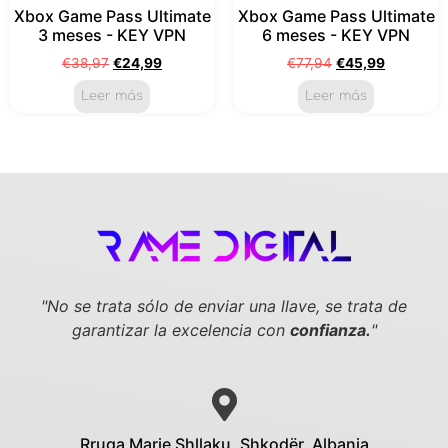
Xbox Game Pass Ultimate
Xbox Game Pass Ultimate
3 meses - KEY VPN
6 meses - KEY VPN
€
38,97
€
24,99
€
77,94
€
45,99
Leer más
Leer más
"No se trata sólo de enviar una llave,
se trata de
garantizar la excelencia con
confianza.
"
Rruga Marie Shllaku, Shkodër, Albania