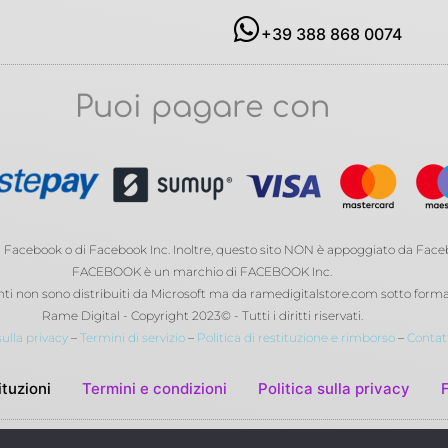
+39 388 868 0074
Puoi pagare con
di Facebook o di Facebook Inc. Inoltre, questo sito NON è appoggiato da Fac
FACEBOOK è un marchio di FACEBOOK Inc.
 non sono distribuiti da Microsoft ma da ramedigitalstore.com sotto forma 
Rame Digital - Copyright 2023© - Tutti i diritti riservati.
sulla privacy
–
Termini di servizio
–
Politica di restituzione e rimborso
–
Contat
ituzioni
Termini e condizioni
Politica sulla privacy