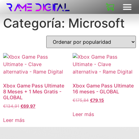
SOBRE N
Categoría: Microsoft
Xbox Game Pass Ultimate
Xbox Game Pass Ultimate
8 Meses + 1 Mes Gratis -
16 meses - GLOBAL
GLOBAL
€
175,84
€
79,15
€
134,91
€
69,97
Leer más
Leer más