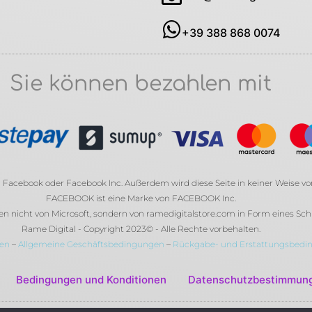
+39 388 868 0074
Sie können bezahlen mit
von Facebook oder Facebook Inc. Außerdem wird diese Seite in keiner Weise v
FACEBOOK ist eine Marke von FACEBOOK Inc.
nicht von Microsoft, sondern von ramedigitalstore.com in Form eines Schlü
Rame Digital - Copyright 2023© - Alle Rechte vorbehalten.
en
–
Allgemeine Geschäftsbedingungen
–
Rückgabe- und Erstattungsbedi
Bedingungen und Konditionen
Datenschutzbestimmun