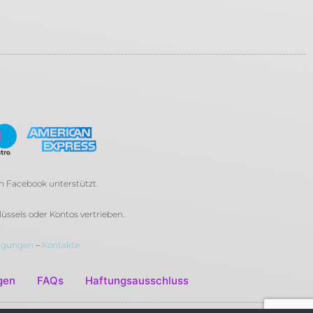
on Facebook unterstützt.
ssels oder Kontos vertrieben.
ngungen
–
Kontakte
gen
FAQs
Haftungsausschluss