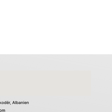
kodër, Albanien
com