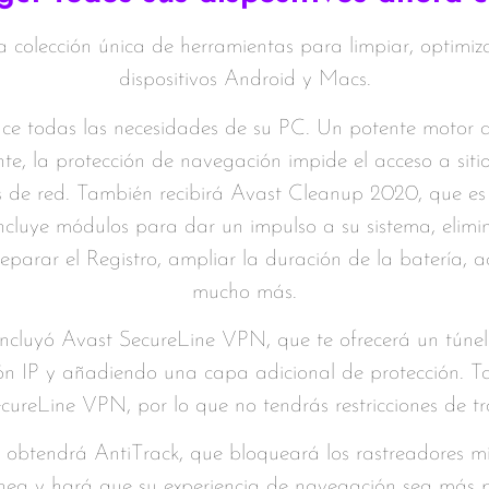
 colección única de herramientas para limpiar, optimiza
dispositivos Android y Macs.
ace todas las necesidades de su PC. Un potente motor a
te, la protección de navegación impide el acceso a siti
s de red. También recibirá Avast Cleanup 2020, que es 
ncluye módulos para dar un impulso a su sistema, elimina
eparar el Registro, ampliar la duración de la batería, a
mucho más.
ncluyó Avast SecureLine VPN, que te ofrecerá un túnel
ión IP y añadiendo una capa adicional de protección. 
ureLine VPN, por lo que no tendrás restricciones de tráf
 obtendrá AntiTrack, que bloqueará los rastreadores m
ínea y hará que su experiencia de navegación sea más 