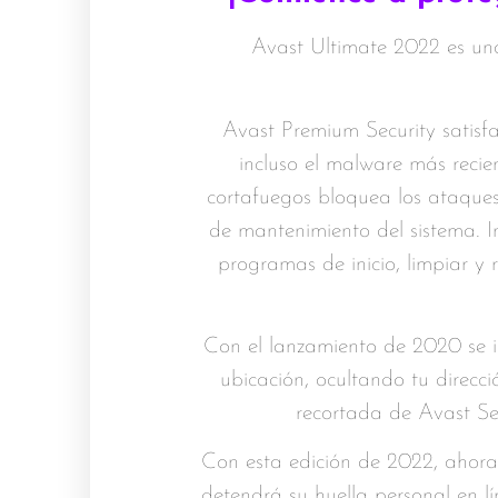
Avast Ultimate 2022 es una
Avast Premium Security satisf
incluso el malware más recien
cortafuegos bloquea los ataque
de mantenimiento del sistema. I
programas de inicio, limpiar y r
Con el lanzamiento de 2020 se i
ubicación, ocultando tu direcc
recortada de Avast Sec
Con esta edición de 2022, ahora
detendrá su huella personal en l