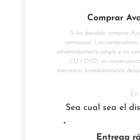
Comprar Avas
Si ha decidido comprar Avas
ventajosas. Los compradores 
extremadamente simple y sin com
CD / DVD, en consecuencia, p
mercancía inmediatamente después
En 
Sea cual sea el dis
Entrega rá