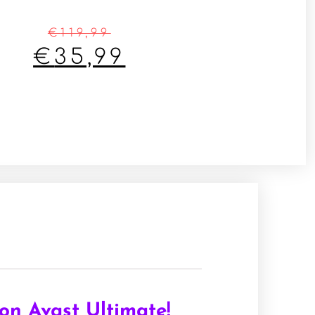
€
119,99
€
35,99
on Avast Ultimate!