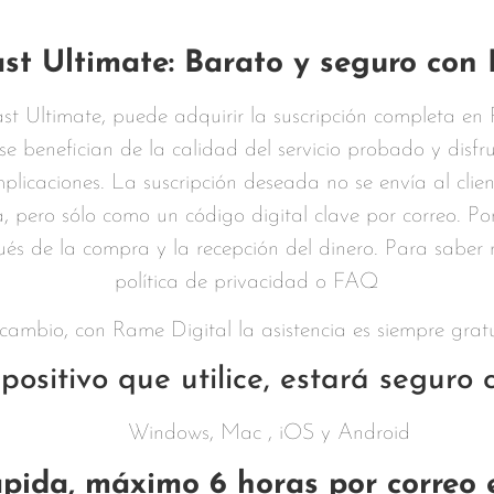
t Ultimate: Barato y seguro con
t Ultimate, puede adquirir la suscripción completa en
se benefician de la calidad del servicio probado y disf
plicaciones. La suscripción deseada no se envía al cli
ero sólo como un código digital clave por correo. Por l
 de la compra y la recepción del dinero. Para saber m
política de privacidad o FAQ
cambio, con Rame Digital la asistencia es siempre gratu
positivo que utilice, estará seguro
Windows, Mac , iOS y Android
pida, máximo 6 horas por correo e