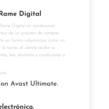
 Rame Digital
 Rame Digital en condiciones
rutan de un proceso de compra
ente en forma voluminosa como un
o tanto, el cliente recibe su
ás, lea: términos y condiciones y
ita.
 con Avast Ultimate.
lectrónico.