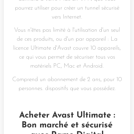
pourrez utiliser pour créer un tunnel sécurisé
vers Internet.
Vous n'êtes pas limité à l'utilisation d'un seul
de ces produits, ou d'un par appareil : La
licence Ultimate d'Avast couvre 10 appareils,
ce qui vous permet de sécuriser tous vos
matériels PC, Mac et Android.
Comprend un abonnement de 2 ans, pour 10
personnes.
dispositifs
que vous possédez.
Acheter Avast Ultimate :
Bon marché et sécurisé