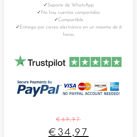
✓
Soporte de WhatsApp
✓
No hay cuentas compartidas
✓
Compartible
✓
Entrega por correo electrónico en un máximo de 6
horas
€
69,97
€
34,97