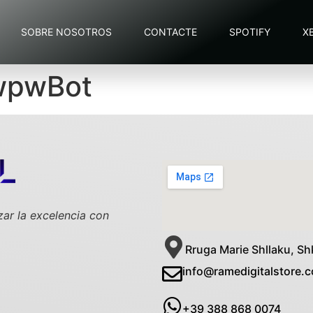
SOBRE NOSOTROS
CONTACTE
SPOTIFY
X
 wpwBot
zar la excelencia con
Rruga Marie Shllaku, Sh
info@ramedigitalstore.
+39 388 868 0074