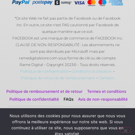
*Ce site Web ne fait pas partie de Facebook ou de Facebook
Inc. En outre, ce site n'est PAS cautionné par Facebook de
quelque manière que ce soit.
FACEBOOK est une marque de commerce de FACEBOOK Inc.
CLAUSE DE NON-RESPONSABILITÉ : Les abonnements ne
sont pas distribués par Microsoft mais par
ramedigitalstore.com sous forme de clé ou de compte.
Rame Digital - Copyright 2023© - Tous droits réservés.
Politique de confidentialité
–
Conditions d'utilisation
–
Politique de retour et de remboursement
–
Contacts
Politique de remboursement et de retour
Termes et conditions
Politique de confidentialité
FAQs
Avis de non-responsabilité
Nous utilisons des cookies pour nous assurer que nous vous
© 2023 Rame Digital par Rame Corporation . Tous droits
offrons la meilleure expérience sur notre site web. Si vous
réservés.
continuez à utiliser ce site, nous supposerons que vous en
êtes satisfait.