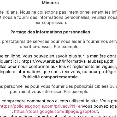
Mineurs
e 18 ans. Nous ne collectons pas intentionnellement les in
nt nous a fourni des informations personnelles, veuillez no
leur suppression.
Partage des informations personnelles
prestataires de services pour nous aider à fournir nos ser
décrit ci-dessus. Par exemple :
e en ligne. Vous pouvez en savoir plus sur la manière dont
liquant ici : https://www.aruba.it/informativa_arubaspa.pdf.
es pour nous conformer aux lois et règlements en vigueur
légale d'informations que nous recevons, ou pour protéger 
Publicité comportementale
s personnelles pour vous fournir des publicités ciblées ou
pourraient vous intéresser. Par exemple :
à comprendre comment nos clients utilisent le site. Vous po
https://policies.google.com/privacy?hl=en
Vous pouvez égal
:
https://tools.google.com/dlpage/gaoptout
.
s informations sur votre utilisation du site, vos achats et 