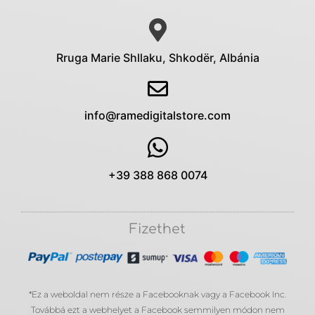
Rruga Marie Shllaku, Shkodër, Albánia
info@ramedigitalstore.com
+39 388 868 0074
Fizethet
*Ez a weboldal nem része a Facebooknak vagy a Facebook Inc.
Továbbá ezt a webhelyet a Facebook semmilyen módon nem