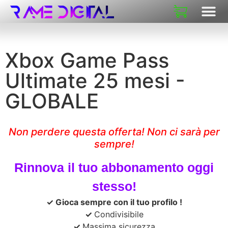
CHI SIAM
Xbox Game Pass
Ultimate 25 mesi -
GLOBALE
Non perdere questa offerta! Non ci sarà per
sempre!
Rinnova il tuo abbonamento oggi
stesso!
✓ Gioca sempre con il tuo profilo
!
✓
Condivisibile
✓
Massima sicurezza