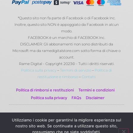
*Questo sito non fa parte di Facebook o di Facebook Inc.
Inoltre, questo sito NON è appoggiato da Facebook in alcun
modo.
FACEBOOK è un marchio di FACEBOOK Inc.
DISCLAIMER: Gli abbonamenti non sono distribuiti da
Microsoft ma da ramedigitalstore.com sotto forma di chiave o
account.
Rame Digital - Copyright 2023© - Tutti i diritti riservati.
Politica sulla privacy
–
Termini di servizio
–
Politica di
restituzione e rimborso
–
Contatti
Politica di rimborsi e restituzioni
Termini e condizioni
Politica sulla privacy
FAQs
Disclaimer
© 2023 Rame Digital by Rame Corporation . Tutti i diritti
Utilizziamo i cookie per garantirvi la migliore esperienza sul
riservati.
nostro sito web. Se continuate a utilizzare questo sito,
presumiamo che ne siate soddisfatti.