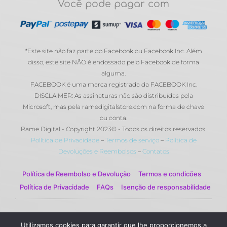
Você pode pagar com
*Este site não faz parte do Facebook ou Facebook Inc. Além
disso, este site NÃO é endossado pelo Facebook de forma
alguma.
FACEBOOK é uma marca registrada da FACEBOOK Inc.
DISCLAIMER: As assinaturas não são distribuídas pela
Microsoft, mas pela ramedigitalstore.com na forma de chave
ou conta.
Rame Digital - Copyright 2023© - Todos os direitos reservados.
Política de Privacidade
–
Termos de serviço
–
Política de
Devoluções e Reembolsos
–
Contatos
Política de Reembolso e Devolução
Termos e condicões
Política de Privacidade
FAQs
Isenção de responsabilidade
© 2023 Rame Digital by Rame Corporation . Todos os
Utilizamos cookies para garantir que lhe proporcionemos a
direitos reservados.