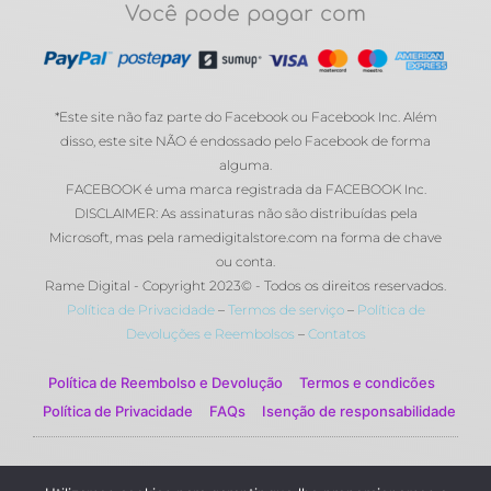
Você pode pagar com
*Este site não faz parte do Facebook ou Facebook Inc. Além
disso, este site NÃO é endossado pelo Facebook de forma
alguma.
FACEBOOK é uma marca registrada da FACEBOOK Inc.
DISCLAIMER: As assinaturas não são distribuídas pela
Microsoft, mas pela ramedigitalstore.com na forma de chave
ou conta.
Rame Digital - Copyright 2023© - Todos os direitos reservados.
Política de Privacidade
–
Termos de serviço
–
Política de
Devoluções e Reembolsos
–
Contatos
Política de Reembolso e Devolução
Termos e condicões
Política de Privacidade
FAQs
Isenção de responsabilidade
© 2023 Rame Digital by Rame Corporation . Todos os