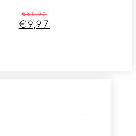
€
50,00
€
9,97