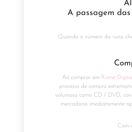
Al
A passagem das r
Quando o número da runa chegar
Comp
Ao comprar em
Rame Digita
processo de compra extremame
volumosa como CD / DVD, conse
mercadoria imediatamente apó
Com o