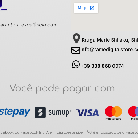
garantir a excelência com
Rruga Marie Shllaku, Sh
info@ramedigitalstore.
+39 388 868 0074
Você pode pagar com
 Facebook ou Facebook Inc. Além disso, este site NÃO é endossado pelo Face