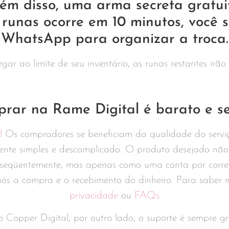
ém disso, uma arma secreta gratui
unas ocorre em 10 minutos, você 
WhatsApp para organizar a troca.
 ao limite de seu inventário, as runas restantes irão
rar na Rame Digital é barato e s
l
Os compradores se beneficiam da qualidade do servi
nte simples e descomplicado. O produto desejado não 
qüentemente, mas apenas como uma conta por correio. 
s a compra e o recebimento do dinheiro. Para saber ma
privacidade
ou
FAQs
 Copper Digital, por outro lado, o suporte é sempre gra