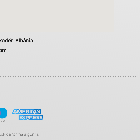
kodër, Albânia
com
book de forma alguma.