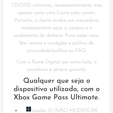
CD/DVD volumoso, conseqüentemente, mas
apenas como uma Conta pelo correio.
Portanto, o cliente recebe sua mercadoria
imediatamente após a compra e o
recebimento do dinheiro. Para saber mais,
leia: termos e condições e política de
privacidade/política ou FAQ
Com a Rame Digital, por outro lado, a
assistência é sempre gratuita.
Qualquer que seja o
dispositivo utilizado, com o
Xbox Game Pass Ultimate.
Janelas 10 (NÃO MODIFICAR