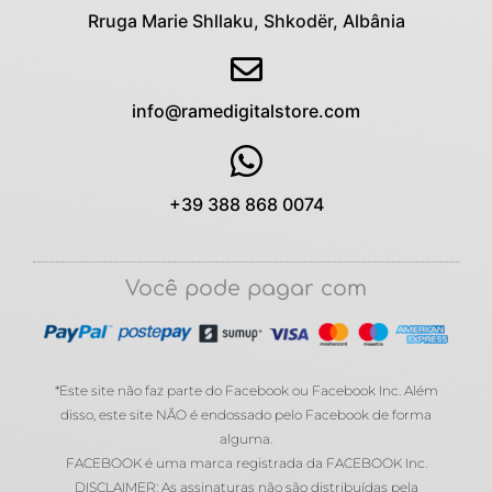
Rruga Marie Shllaku, Shkodër, Albânia
info@ramedigitalstore.com
+39 388 868 0074
Você pode pagar com
*Este site não faz parte do Facebook ou Facebook Inc. Além
disso, este site NÃO é endossado pelo Facebook de forma
alguma.
FACEBOOK é uma marca registrada da FACEBOOK Inc.
DISCLAIMER: As assinaturas não são distribuídas pela