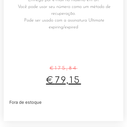
Você pode usar seu número como um método de
recuperação.
Pode ser usado com a assinatura Ultimate
expiring/expired
€
175,84
€
79,15
Fora de estoque