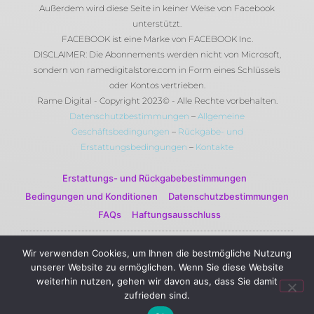
Außerdem wird diese Seite in keiner Weise von Facebook
unterstützt.
FACEBOOK ist eine Marke von FACEBOOK Inc.
DISCLAIMER: Die Abonnements werden nicht von Microsoft,
sondern von ramedigitalstore.com in Form eines Schlüssels
oder Kontos vertrieben.
Rame Digital - Copyright 2023© - Alle Rechte vorbehalten.
Datenschutzbestimmungen
–
Allgemeine
Geschäftsbedingungen
–
Rückgabe- und
Erstattungsbedingungen
–
Kontakte
Erstattungs- und Rückgabebestimmungen
Bedingungen und Konditionen
Datenschutzbestimmungen
FAQs
Haftungsausschluss
Wir verwenden Cookies, um Ihnen die bestmögliche Nutzung
© 2023 Rame Digital by Rame Corporation . Alle Rechte
unserer Website zu ermöglichen. Wenn Sie diese Website
vorbehalten.
weiterhin nutzen, gehen wir davon aus, dass Sie damit
zufrieden sind.