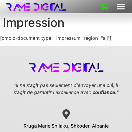
A PROPOS DE
Impression
[cmplz-document type="impressum" region="all"]
"Il ne s'agit pas seulement d'envoyer une clé,
il
s'agit de garantir l'excellence avec
confiance.
"
Rruga Marie Shllaku, Shkodër, Albanie