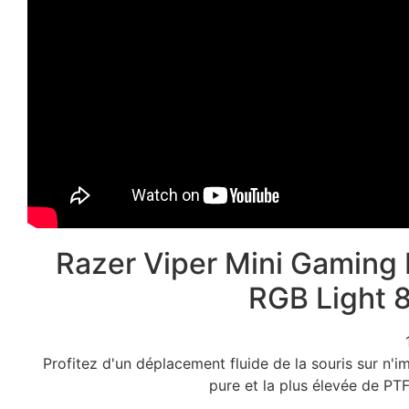
Razer Viper Mini Gaming
RGB Light 
Profitez d'un déplacement fluide de la souris sur n'im
pure et la plus élevée de PTF