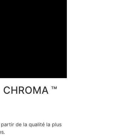
gn CHROMA ™
artir de la qualité la plus
es.