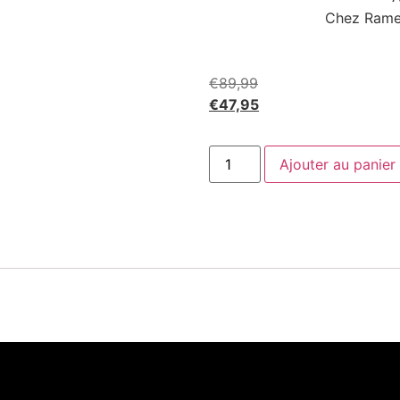
Chez Rame Di
€
89,99
€
47,95
Ajouter au panier