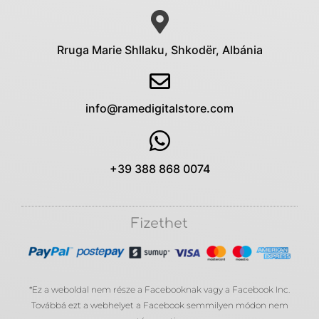
Rruga Marie Shllaku, Shkodër, Albánia
info@ramedigitalstore.com
+39 388 868 0074
Fizethet
*Ez a weboldal nem része a Facebooknak vagy a Facebook Inc.
Továbbá ezt a webhelyet a Facebook semmilyen módon nem