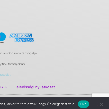
yen módon nem támogatja.
 fiók formájában.
pcsolat
GYIK
Felelősségi nyilatkozat
alt, akkor feltételezzük, hogy Ön elégedett vele.
Oké