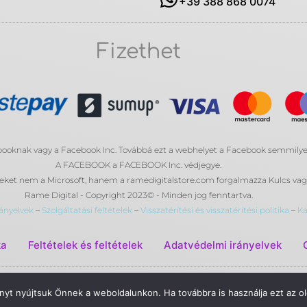
+39 388 868 0074
Fizethet
ebooknak vagy a Facebook Inc. Továbbá ezt a webhelyet a Facebook semmil
A FACEBOOK a FACEBOOK Inc. védjegye.
eket nem a Microsoft, hanem a ramedigitalstore.com forgalmazza Kulcs vagy
Rame Digital - Copyright 2023© - Minden jog fenntartva.
ányelvek
–
Szolgáltatási feltételek
–
Visszatérítési és visszatérítési politika
–
Ka
ka
Feltételek és feltételek
Adatvédelmi irányelvek
yt nyújtsuk Önnek a weboldalunkon. Ha továbbra is használja ezt az old