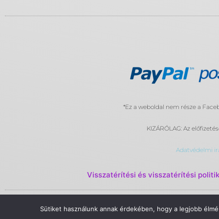
*Ez a weboldal nem része a Fac
KIZÁRÓLAG: Az előfizetés
Adatvédelmi ir
Visszatérítési és visszatérítési politi
© 2023 Rame Digital by Rame Corporation . Minden jog fenntartva.
Sütiket használunk annak érdekében, hogy a legjobb élmén