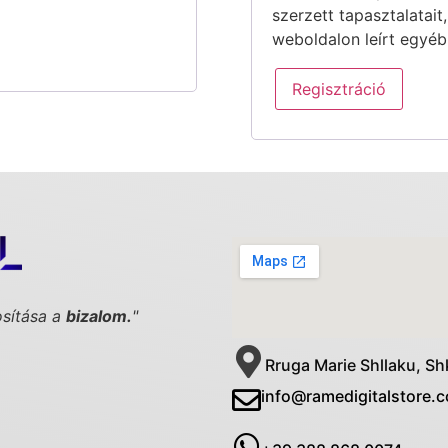
szerzett tapasztalatait
weboldalon leírt egyéb
Regisztráció
osítása a
bizalom.
"
Rruga Marie Shllaku, Sh
info@ramedigitalstore.