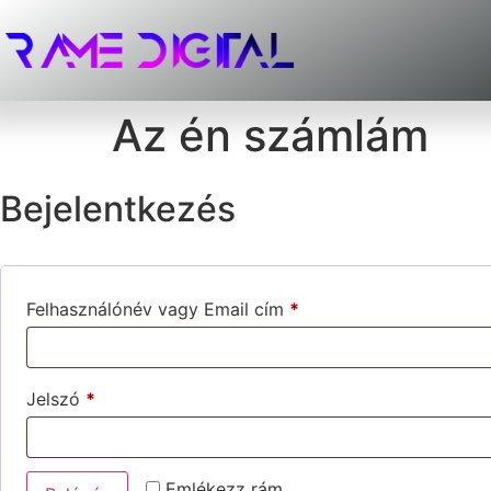
Az én számlám
Bejelentkezés
Felhasználónév vagy Email cím
*
Jelszó
*
Emlékezz rám