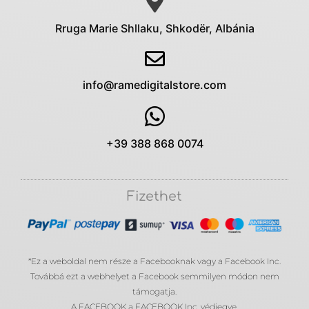
Rruga Marie Shllaku, Shkodër, Albánia
info@ramedigitalstore.com
+39 388 868 0074
Fizethet
*Ez a weboldal nem része a Facebooknak vagy a Facebook Inc.
Továbbá ezt a webhelyet a Facebook semmilyen módon nem
támogatja.
A FACEBOOK a FACEBOOK Inc. védjegye.