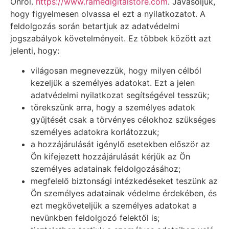
Önről.
https://www.ramedigitalstore.com
. Javasoljuk,
hogy figyelmesen olvassa el ezt a nyilatkozatot. A
feldolgozás során betartjuk az adatvédelmi
jogszabályok követelményeit. Ez többek között azt
jelenti, hogy:
világosan megnevezzük, hogy milyen célból
kezeljük a személyes adatokat. Ezt a jelen
adatvédelmi nyilatkozat segítségével tesszük;
törekszünk arra, hogy a személyes adatok
gyűjtését csak a törvényes célokhoz szükséges
személyes adatokra korlátozzuk;
a hozzájárulását igénylő esetekben először az
Ön kifejezett hozzájárulását kérjük az Ön
személyes adatainak feldolgozásához;
megfelelő biztonsági intézkedéseket teszünk az
Ön személyes adatainak védelme érdekében, és
ezt megköveteljük a személyes adatokat a
nevünkben feldolgozó felektől is;