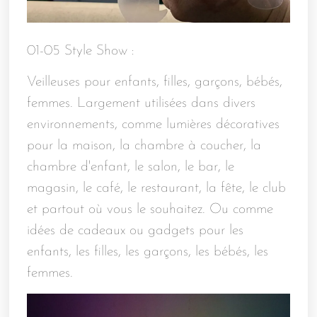
01-05 Style Show :
Veilleuses pour enfants, filles, garçons, bébés,
femmes. Largement utilisées dans divers
environnements, comme lumières décoratives
pour la maison, la chambre à coucher, la
chambre d'enfant, le salon, le bar, le
magasin, le café, le restaurant, la fête, le club
et partout où vous le souhaitez. Ou comme
idées de cadeaux ou gadgets pour les
enfants, les filles, les garçons, les bébés, les
femmes.