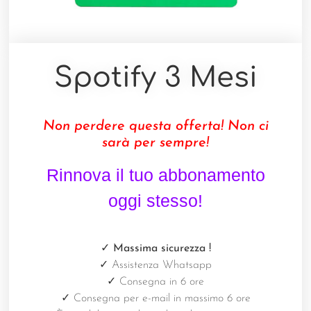
Spotify 3 Mesi
Non perdere questa offerta! Non ci
sarà per sempre!
Rinnova il tuo abbonamento
oggi stesso!
✓ Massima sicurezza
!
✓
Assistenza Whatsapp
✓
Consegna in 6 ore
✓
Consegna per e-mail in massimo 6 ore