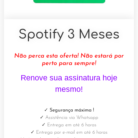
Spotify 3 Meses
Não perca esta oferta! Não estará por
perto para sempre!
Renove sua assinatura hoje
mesmo!
✓ Segurança máxima
!
✓
Assistência via Whatsapp
✓
Entrega em até 6 horas
✓
Entrega por e-mail em até 6 horas