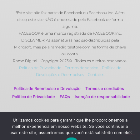
*Este site não faz parte do Facebook ou Facebook Inc. Além
disso, este site NÃO é endossado pelo Facebook de forma
alguma.
FACEBOOK é uma marca registrada da FACEBOOK Inc.
DISCLAIMER: As assinaturas não são distribuídas pela
Microsoft, mas pela ramedigitalstore.com na forma de chave
ou conta.
Rame Digital - Copyright 2023© - Todos os direitos reservados.
Política de Privacidade
–
Termos de serviço
–
Política de
Devoluções e Reembolsos
–
Contatos
Política de Reembolso e Devolução
Termos e condicões
Política de Privacidade
FAQs
Isenção de responsabilidade
© 2023 Rame Digital by Rame Corporation . Todos os
Utilizamos cookies para garantir que lhe proporcionemos a
direitos reservados.
melhor experiência em nosso website. Se você continuar a
usar este site, assumiremos que você está satisfeito com ele.