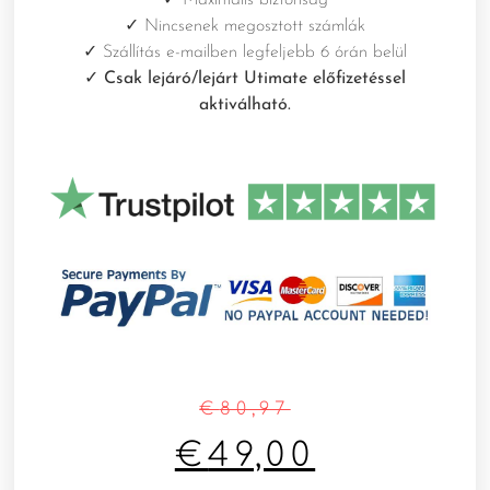
✓
Nincsenek megosztott számlák
✓
Szállítás e-mailben legfeljebb 6 órán belül
✓ Csak lejáró/lejárt Utimate előfizetéssel
aktiválható.
€
80,97
€
49,00