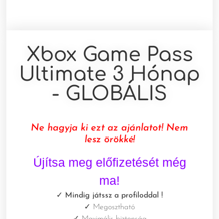
Xbox Game Pass
Ultimate 3 Hónap
- GLOBÁLIS
Ne hagyja ki ezt az ajánlatot! Nem
lesz örökké!
Újítsa meg előfizetését még
ma!
✓ Mindig játssz a profiloddal
!
✓
Megosztható
✓
Maximális biztonság