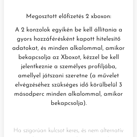
Megosztott előfizetés 2 xboxon:
A 2 konzolok egyikén be kell állítania a
gyors hozzáférésként kapott hitelesítő
adatokat, és minden alkalommal, amikor
bekapcsolja az Xboxot, kézzel be kell
jelentkeznie a személyes profiljába,
amellyel játszani szeretne (a művelet
elvégzéséhez szükséges idő körülbelül 3
másodperc minden alkalommal, amikor
bekapcsolja).
Ha szigorúan kulcsot keres, és nem alternatív