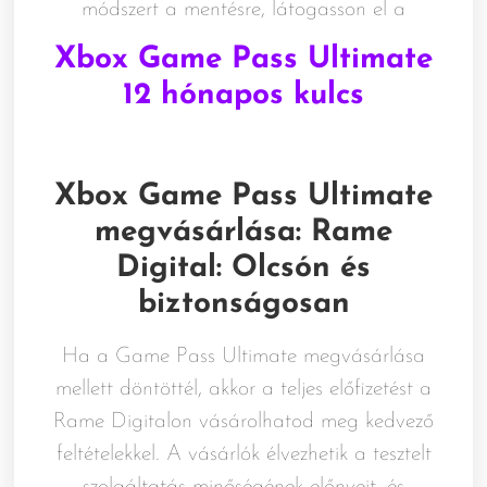
módszert a mentésre, látogasson el a
Xbox Game Pass Ultimate
12 hónapos kulcs
Xbox Game Pass Ultimate
megvásárlása: Rame
Digital: Olcsón és
biztonságosan
Ha a Game Pass Ultimate megvásárlása
mellett döntöttél, akkor a teljes előfizetést a
Rame Digitalon vásárolhatod meg kedvező
feltételekkel. A vásárlók élvezhetik a tesztelt
szolgáltatás minőségének előnyeit, és