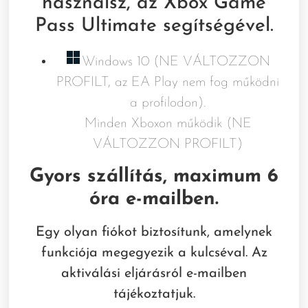
használsz, az Xbox Game
Pass Ultimate segítségével.
Windows 10 (NE VÁLTOZZON
PROFILT, az EA Play nem fog működni
a profilodon).
Minden Xboxon működik (NE
VÁLTOZZON PROFILT)
Gyors szállítás, maximum 6
óra e-mailben.
Egy olyan fiókot biztosítunk, amelynek
funkciója megegyezik a kulcséval. Az
aktiválási eljárásról e-mailben
tájékoztatjuk.