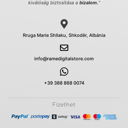
kiválóság biztosítása a
bizalom.
"
Rruga Marie Shllaku, Shkodër, Albánia
info@ramedigitalstore.com
+39 388 868 0074
Fizethet