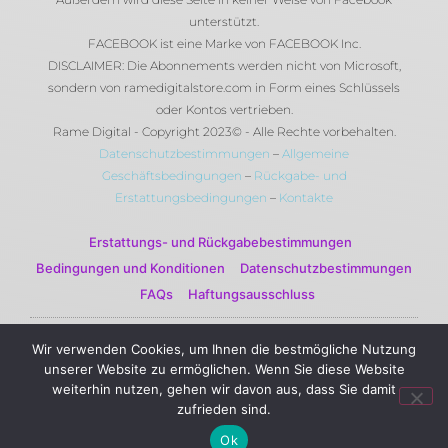
unterstützt.
FACEBOOK ist eine Marke von FACEBOOK Inc.
DISCLAIMER: Die Abonnements werden nicht von Microsoft,
sondern von ramedigitalstore.com in Form eines Schlüssels
oder Kontos vertrieben.
Rame Digital - Copyright 2023© - Alle Rechte vorbehalten.
Datenschutzbestimmungen
–
Allgemeine
Geschäftsbedingungen
–
Rückgabe- und
Erstattungsbedingungen
–
Kontakte
Erstattungs- und Rückgabebestimmungen
Bedingungen und Konditionen
Datenschutzbestimmungen
FAQs
Haftungsausschluss
Wir verwenden Cookies, um Ihnen die bestmögliche Nutzung
© 2023 Rame Digital by Rame Corporation . Alle Rechte
unserer Website zu ermöglichen. Wenn Sie diese Website
vorbehalten.
weiterhin nutzen, gehen wir davon aus, dass Sie damit
zufrieden sind.
Ok