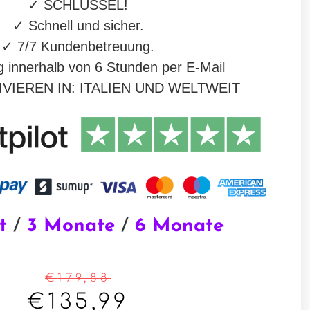
✓
SCHLÜSSEL
!
✓
Schnell und sicher.
✓
7/7 Kundenbetreuung.
g innerhalb von 6 Stunden per E-Mail
VIEREN IN: ITALIEN UND WELTWEIT
t
/
3 Monate
/
6 Monate
€
179,88
€
135,99