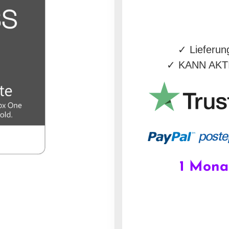
✓
Lieferun
✓
KANN AKTI
1 Mona