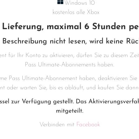
Windows 10
kostenlos alle Xbox
 Lieferung, maximal 6 Stunden pe
 Beschreibung nicht lesen, wird keine Rüc
 für Ihr Konto zu aktivieren, dürfen Sie zu diesem Ze
Pass Ultimate-Abonnements haben.
me Pass Ultimate-Abonnement haben, deaktivieren Sie
 oder warten Sie, bis es abläuft, und kaufen Sie dan
ssel zur Verfügung gestellt. Das Aktivierungsverf
mitgeteilt.
Verbinden mit
Facebook