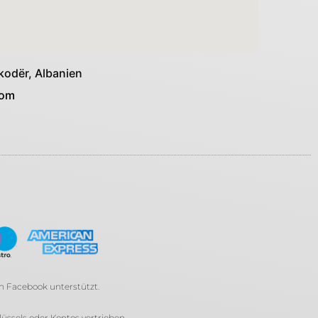
kodër, Albanien
com
on Facebook unterstützt.
ssels oder Kontos vertrieben.