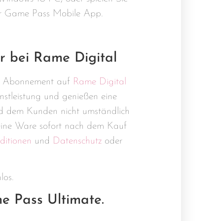
der Game Pass Mobile App.
r bei Rame Digital
ige Abonnement auf
Rame Digital
enstleistung und genießen eine
d dem Kunden nicht umständlich
eine Ware sofort nach dem Kauf
itionen
und
Datenschutz
oder
los.
e Pass Ultimate.