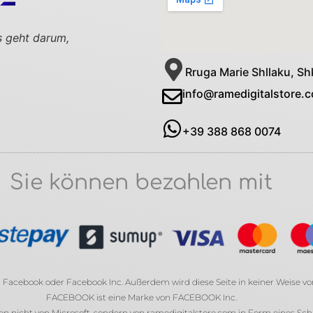
s geht darum,
Rruga Marie Shllaku, Sh
info@ramedigitalstore.
+39 388 868 0074
Sie können bezahlen mit
von Facebook oder Facebook Inc. Außerdem wird diese Seite in keiner Weise v
FACEBOOK ist eine Marke von FACEBOOK Inc.
nicht von Microsoft, sondern von ramedigitalstore.com in Form eines Schlü