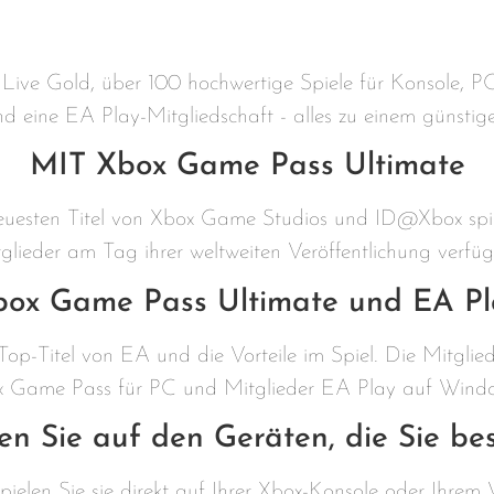
x Live Gold, über 100 hochwertige Spiele für Konsole, 
d eine EA Play-Mitgliedschaft - alles zu einem günstige
MIT Xbox Game Pass Ultimate
 neuesten Titel von Xbox Game Studios und ID@Xbox spi
glieder am Tag ihrer weltweiten Veröffentlichung verfüg
box Game Pass Ultimate und EA Pl
op-Titel von EA und die Vorteile im Spiel. Die Mitglied
ox Game Pass für PC und Mitglieder EA Play auf Window
en Sie auf den Geräten, die Sie be
pielen Sie sie direkt auf Ihrer Xbox-Konsole oder Ihrem