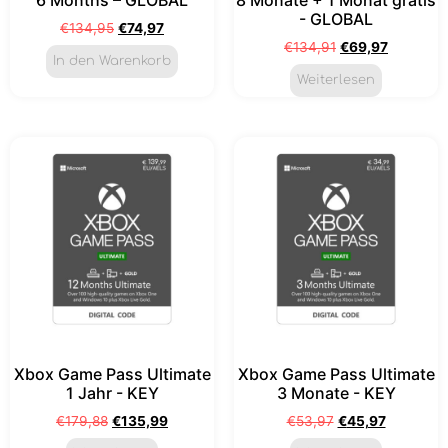
- GLOBAL
€
134,95
€
74,97
€
134,91
€
69,97
In den Warenkorb
Weiterlesen
Xbox Game Pass Ultimate
Xbox Game Pass Ultimate
1 Jahr - KEY
3 Monate - KEY
€
179,88
€
135,99
€
53,97
€
45,97