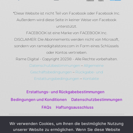
*Diese Website ist nicht Teil von Facebook oder Facebook Inc.
Außerdem wird diese Seite in keiner Weise von Facebook
unterstützt.
FACEBOOK ist eine Marke von FACEBOOK Inc.
DISCLAIMER: Die Abonnements werden nicht von Microsoft,
sondern von ramedigitalstore.com in Form eines Schlüssels
oder Kontos vertrieben.
Rame Digital - Copyright 2023© - Alle Rechte vorbehalten.
Datenschutzbestimmungen
–
Allgemeine
Geschäftsbedingungen
–
Rückgabe- und
Erstattungsbedingungen
–
Kontakte
Erstattungs- und Rückgabebestimmungen
Bedingungen und Konditionen
Datenschutzbestimmungen
FAQs
Haftungsausschluss
Wir verwenden Cookies, um Ihnen die bestmögliche Nutzung
© 2023 Rame Digital by Rame Corporation . Alle Rechte
unserer Website zu ermöglichen. Wenn Sie diese Website
vorbehalten.