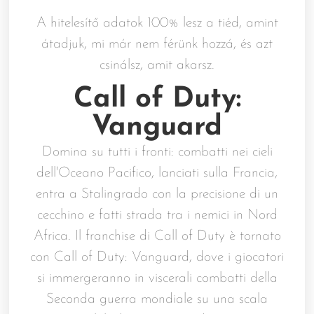
A hitelesítő adatok 100% lesz a tiéd, amint
átadjuk, mi már nem férünk hozzá, és azt
csinálsz, amit akarsz.
Call of Duty:
Vanguard
Domina su tutti i fronti: combatti nei cieli
dell'Oceano Pacifico, lanciati sulla Francia,
entra a Stalingrado con la precisione di un
cecchino e fatti strada tra i nemici in Nord
Africa. Il franchise di Call of Duty è tornato
con Call of Duty: Vanguard, dove i giocatori
si immergeranno in viscerali combatti della
Seconda guerra mondiale su una scala