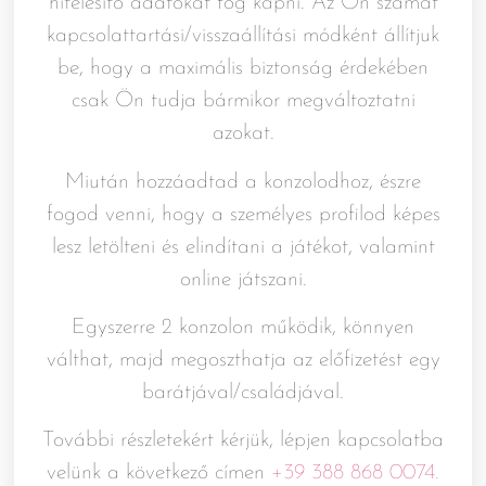
hitelesítő adatokat fog kapni. Az Ön számát
kapcsolattartási/visszaállítási módként állítjuk
be, hogy a maximális biztonság érdekében
csak Ön tudja bármikor megváltoztatni
azokat.
Miután hozzáadtad a konzolodhoz, észre
fogod venni, hogy a személyes profilod képes
lesz letölteni és elindítani a játékot, valamint
online játszani.
Egyszerre 2 konzolon működik, könnyen
válthat, majd megoszthatja az előfizetést egy
barátjával/családjával.
További részletekért kérjük, lépjen kapcsolatba
velünk a következő címen
+39 388 868 0074.