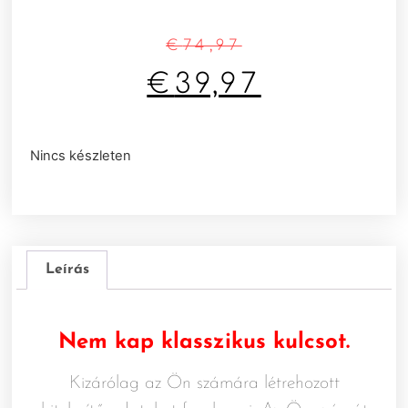
€
74,97
€
39,97
Nincs készleten
Leírás
Nem kap klasszikus kulcsot.
Kizárólag az Ön számára létrehozott